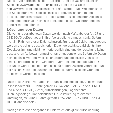
Dienste, vor allem im Fall des Trackings, über die US-amerikanische
Seite
http://www.aboutads.info/choices/
oder die EU-Seite
http://www.youronlinechoices.com/
erklärt werden. Des Weiteren kann
die Speicherung von Cookies mittels deren Abschaltung in den
Einstellungen des Browsers erreicht werden. Bitte beachten Sie, dass
dann gegebenenfalls nicht alle Funktionen dieses Onlineangebotes
genutzt werden können.
Löschung von Daten
Die von uns verarbeiteten Daten werden nach Maßgabe der Art. 17 und
18 DSGVO gelöscht oder in ihrer Verarbeitung eingeschränkt. Sofern
nicht im Rahmen dieser Datenschutzerklärung ausdrücklich angegeben,
werden die bei uns gespeicherten Daten gelöscht, sobald sie für ihre
Zweckbestimmung nicht mehr erforderlich sind und der Löschung keine
gesetzlichen Aufbewahrungspflichten entgegenstehen. Sofern die Daten
nicht gelöscht werden, weil sie für andere und gesetzlich zulässige
Zwecke erforderlich sind, wird deren Verarbeitung eingeschränkt. D.h.
die Daten werden gesperrt und nicht für andere Zwecke verarbeitet. Das
gilt z.B. für Daten, die aus handels- oder steuerrechtlichen Gründen
aufbewahrt werden müssen.
Nach gesetzlichen Vorgaben in Deutschland, erfolgt die Aufbewahrung
insbesondere für 10 Jahre gemäß §§ 147 Abs. 1 AO, 257 Abs. 1 Nr. 1
und 4, Abs. 4 HGB (Bücher, Aufzeichnungen, Lageberichte,
Buchungsbelege, Handelsbücher, für Besteuerung relevanter
Unterlagen, etc.) und 6 Jahre gemäß § 257 Abs. 1 Nr. 2 und 3, Abs. 4
HGB (Handelsbriefe).
Nach gesetzlichen Vorgaben in Österreich erfolgt die Aufbewahrung