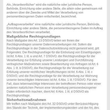
Als „Verantwortlicher“ wird die natürliche oder juristische Person,
Behörde, Einrichtung oder andere Stelle, die allein oder gemeinsam mit
anderen über die Zwecke und Mittel der Verarbeitung von
personenbezogenen Daten entscheidet, bezeichnet.
„Auftragsverarbeiter“ eine natürliche oder juristische Person, Behörde,
Einrichtung oder andere Stelle, die personenbezogene Daten im Auftrag
des Verantwortlichen verarbeitet.
Maßgebliche Rechtsgrundlagen
Nach Maßgabe des Art. 13 DSGVO teilen wir Ihnen die
Rechtsgrundlagen unserer Datenverarbeitungen mit. Sofern die
Rechtsgrundlage in der Datenschutzerklärung nicht genannt wird, gilt
Folgendes: Die Rechtsgrundlage für die Einholung von Einwilligungen
ist Art. 6 Abs. 1 lit. a und Art. 7 DSGVO, die Rechtsgrundlage für die
Verarbeitung zur Erfüllung unserer Leistungen und Durchführung
vertraglicher Maßnahmen sowie Beantwortung von Anfragen ist Art. 6
Abs. 1 lit. b DSGVO, die Rechtsgrundlage für die Verarbeitung zur
Erfüllung unserer rechtlichen Verpflichtungen ist Art. 6 Abs. 1 lit. c
DSGVO, und die Rechtsgrundlage für die Verarbeitung zur Wahrung
unserer berechtigten Interessen ist Art. 6 Abs. 1 lit. f DSGVO. Für den
Fall, dass lebenswichtige Interessen der betroffenen Person oder einer
anderen natürlichen Person eine Verarbeitung personenbezogener
Daten erforderlich machen, dient Art. 6 Abs. 1 lit. d DSGVO als
Rechtsgrundlage.
Sicherheitsmaßnahmen
Wir treffen nach Maßgabe des Art. 32 DSGVO unter Berücksichtigung
des Stands der Technik, der Implementierungskosten und der Art, des