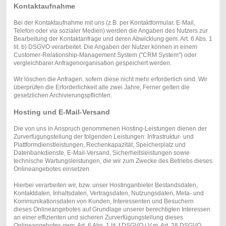
Kontaktaufnahme
Bei der Kontaktaufnahme mit uns (z.B. per Kontaktformular, E-Mail,
Telefon oder via sozialer Medien) werden die Angaben des Nutzers zur
Bearbeitung der Kontaktanfrage und deren Abwicklung gem. Art. 6 Abs. 1
lit. b) DSGVO verarbeitet. Die Angaben der Nutzer können in einem
Customer-Relationship-Management System ("CRM System") oder
vergleichbarer Anfragenorganisation gespeichert werden.
Wir löschen die Anfragen, sofern diese nicht mehr erforderlich sind. Wir
überprüfen die Erforderlichkeit alle zwei Jahre; Ferner gelten die
gesetzlichen Archivierungspflichten.
Hosting und E-Mail-Versand
Die von uns in Anspruch genommenen Hosting-Leistungen dienen der
Zurverfügungstellung der folgenden Leistungen: Infrastruktur- und
Plattformdienstleistungen, Rechenkapazität, Speicherplatz und
Datenbankdienste, E-Mail-Versand, Sicherheitsleistungen sowie
technische Wartungsleistungen, die wir zum Zwecke des Betriebs dieses
Onlineangebotes einsetzen.
Hierbei verarbeiten wir, bzw. unser Hostinganbieter Bestandsdaten,
Kontaktdaten, Inhaltsdaten, Vertragsdaten, Nutzungsdaten, Meta- und
Kommunikationsdaten von Kunden, Interessenten und Besuchern
dieses Onlineangebotes auf Grundlage unserer berechtigten Interessen
an einer effizienten und sicheren Zurverfügungstellung dieses
Onlineangebotes gem. Art. 6 Abs. 1 lit. f DSGVO i.V.m. Art. 28 DSGVO