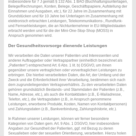
insbesondere für 7 J gemäß § 132 Abs. 1 BAO (Buchhaltungsunterlagen,
Belege/Rechnungen, Konten, Belege, Geschäftspapiere, Aufstellung der
Einnahmen und Ausgaben, etc.), für 22 Jahre im Zusammenhang mit
Grundstücken und für 10 Jahre bei Unterlagen im Zusammenhang mit
elektronisch erbrachten Leistungen, Telekommunikations-, Rundfunk-
und Fernsehleistungen, die an Nichtunternehmer in EU-Mitgliedstaaten
erbracht werden und für die der Mini-One-Stop-Shop (MOSS) in
Anspruch genommen wird.
Der Gesundheitsvorsorge dienende Leistungen
Wir verarbeiten die Daten unserer Patienten und Interessenten und
anderer Auftraggeber oder Vertragspartner (einheitlich bezeichnet als
„Patienten“) entsprechend Art. 6 Abs. 1 lit. b) DSGVO, um ihnen
gegenüber unsere vertraglichen oder vorvertraglichen Leistungen zu
erbringen. Die hierbei verarbeiteten Daten, die Art, der Umfang und der
Zweck und die Erforderlichkeit ihrer Verarbeitung, bestimmen sich nach
dem zugrundeliegenden Vertragsverhältnis. Zu den verarbeiteten Daten
gehören grundsätzlich Bestands- und Stammdaten der Patienten (z.B.,
Name, Adresse, etc.), als auch die Kontaktdaten (z.B., E-Mailadresse,
Telefon, etc.), die Vertragsdaten (z.B., in Anspruch genommene
Leistungen, erworbene Produkte, Kosten, Namen von Kontaktpersonen)
und Zahlungsdaten (z.B., Bankverbindung, Zahlungshistorie, etc.).
In Rahmen unserer Leistungen, können wir ferner besondere
Kategorien von Daten gem. Art. 9 Abs. 1 DSGVO, hier insbesondere
Angaben zur Gesundheit der Patienten, ggf. mit Bezug zu deren
Sexualleben oder der sexuellen Orientierung, verarbeiten. Hierzu holen