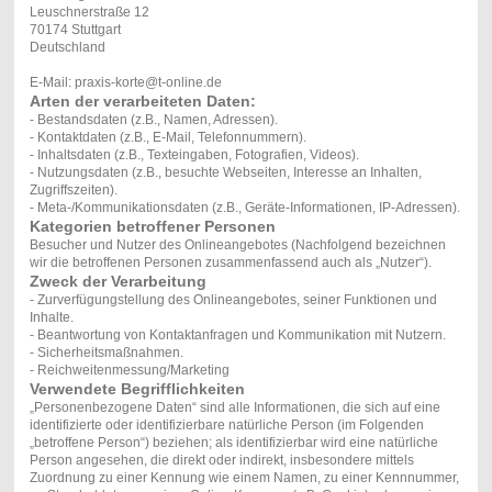
Leuschnerstraße 12
70174 Stuttgart
Deutschland
E-Mail: praxis-korte@t-online.de
Arten der verarbeiteten Daten:
- Bestandsdaten (z.B., Namen, Adressen).
- Kontaktdaten (z.B., E-Mail, Telefonnummern).
- Inhaltsdaten (z.B., Texteingaben, Fotografien, Videos).
- Nutzungsdaten (z.B., besuchte Webseiten, Interesse an Inhalten,
Zugriffszeiten).
- Meta-/Kommunikationsdaten (z.B., Geräte-Informationen, IP-Adressen).
Kategorien betroffener Personen
Besucher und Nutzer des Onlineangebotes (Nachfolgend bezeichnen
wir die betroffenen Personen zusammenfassend auch als „Nutzer“).
Zweck der Verarbeitung
- Zurverfügungstellung des Onlineangebotes, seiner Funktionen und
Inhalte.
- Beantwortung von Kontaktanfragen und Kommunikation mit Nutzern.
- Sicherheitsmaßnahmen.
- Reichweitenmessung/Marketing
Verwendete Begrifflichkeiten
„Personenbezogene Daten“ sind alle Informationen, die sich auf eine
identifizierte oder identifizierbare natürliche Person (im Folgenden
„betroffene Person“) beziehen; als identifizierbar wird eine natürliche
Person angesehen, die direkt oder indirekt, insbesondere mittels
Zuordnung zu einer Kennung wie einem Namen, zu einer Kennnummer,