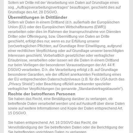
Sofern wir Dritte mit der Verarbeitung von Daten auf Grundlage eines
sog. „Auftragsverarbeitungsvertrages“ beauftragen, geschieht dies auf
Grundlage des Art. 28 DSGVO.
Übermittlungen in Drittländer
Sofern wir Daten in einem Drittland (d.h. außerhalb der Europäischen
Union (EU) oder des Europäischen Wirtschaftsraums (EWR))
verarbeiten oder dies im Rahmen der Inanspruchnahme von Diensten
Dritter oder Offenlegung, bzw. Übermittlung von Daten an Dritte
geschieht, erfolgt dies nur, wenn es zur Erfüllung unserer
(vor)vertraglichen Pflichten, auf Grundlage Ihrer Einwilligung, aufgrund
einer rechtlichen Verpflichtung oder auf Grundlage unserer berechtigten
Interessen geschieht. Vorbehaltlich gesetzlicher oder vertraglicher
Erlaubnisse, verarbeiten oder lassen wir die Daten in einem Drittland
nur beim Vorliegen der besonderen Voraussetzungen der Art. 44 ff.
DSGVO verarbeiten. D.h. die Verarbeitung erfolgt z.B. auf Grundlage
besonderer Garantien, wie der offiziell anerkannten Feststellung eines
der EU entsprechenden Datenschutzniveaus (z.B. für die USA durch das
„Privacy Shield“) oder Beachtung offiziell anerkannter spezieller
vertraglicher Verpflichtungen (so genannte „Standardvertragsklauseln“).
Rechte der betroffenen Personen
Sie haben das Recht, eine Bestätigung darüber zu verlangen, ob
betreffende Daten verarbeitet werden und auf Auskunft über diese Daten
sowie auf weitere Informationen und Kopie der Daten entsprechend Art.
15 DSGVO.
Sie haben entsprechend. Art. 16 DSGVO das Recht, die
Vervollständigung der Sie betreffenden Daten oder die Berichtigung der
Sie betreffenden unrichtigen Daten zu verlangen.