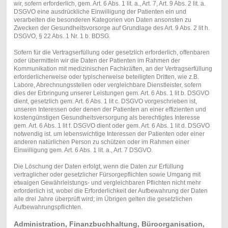
wir, sofern erforderlich, gem. Art. 6 Abs. 1 lit. a., Art. 7, Art. 9 Abs. 2 lit. a.
DSGVO eine ausdrückliche Einwilligung der Patienten ein und
verarbeiten die besonderen Kategorien von Daten ansonsten zu
Zwecken der Gesundheitsvorsorge auf Grundlage des Art. 9 Abs. 2 lit h.
DSGVO, § 22 Abs. 1 Nr. 1 b. BDSG.
Sofern für die Vertragserfüllung oder gesetzlich erforderlich, offenbaren
oder übermitteln wir die Daten der Patienten im Rahmen der
Kommunikation mit medizinischen Fachkräften, an der Vertragserfüllung
erforderlicherweise oder typischerweise beteiligten Dritten, wie z.B.
Labore, Abrechnungsstellen oder vergleichbare Dienstleister, sofern
dies der Erbringung unserer Leistungen gem. Art. 6 Abs. 1 lit b. DSGVO
dient, gesetzlich gem. Art. 6 Abs. 1 lit c. DSGVO vorgeschrieben ist,
unseren Interessen oder denen der Patienten an einer effizienten und
kostengünstigen Gesundheitsversorgung als berechtigtes Interesse
gem. Art. 6 Abs. 1 lit f. DSGVO dient oder gem. Art. 6 Abs. 1 lit d. DSGVO
notwendig ist. um lebenswichtige Interessen der Patienten oder einer
anderen natürlichen Person zu schützen oder im Rahmen einer
Einwilligung gem. Art. 6 Abs. 1 lit. a., Art. 7 DSGVO.
Die Löschung der Daten erfolgt, wenn die Daten zur Erfüllung
vertraglicher oder gesetzlicher Fürsorgepflichten sowie Umgang mit
etwaigen Gewährleistungs- und vergleichbaren Pflichten nicht mehr
erforderlich ist, wobei die Erforderlichkeit der Aufbewahrung der Daten
alle drei Jahre überprüft wird; im Übrigen gelten die gesetzlichen
Aufbewahrungspflichten.
Administration, Finanzbuchhaltung, Büroorganisation,