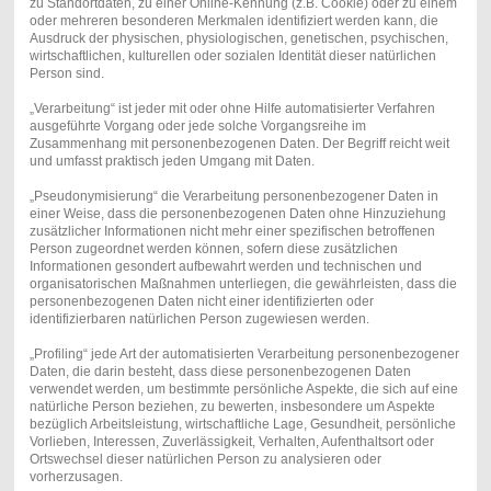
zu Standortdaten, zu einer Online-Kennung (z.B. Cookie) oder zu einem
oder mehreren besonderen Merkmalen identifiziert werden kann, die
Ausdruck der physischen, physiologischen, genetischen, psychischen,
wirtschaftlichen, kulturellen oder sozialen Identität dieser natürlichen
Person sind.
„Verarbeitung“ ist jeder mit oder ohne Hilfe automatisierter Verfahren
ausgeführte Vorgang oder jede solche Vorgangsreihe im
Zusammenhang mit personenbezogenen Daten. Der Begriff reicht weit
und umfasst praktisch jeden Umgang mit Daten.
„Pseudonymisierung“ die Verarbeitung personenbezogener Daten in
einer Weise, dass die personenbezogenen Daten ohne Hinzuziehung
zusätzlicher Informationen nicht mehr einer spezifischen betroffenen
Person zugeordnet werden können, sofern diese zusätzlichen
Informationen gesondert aufbewahrt werden und technischen und
organisatorischen Maßnahmen unterliegen, die gewährleisten, dass die
personenbezogenen Daten nicht einer identifizierten oder
identifizierbaren natürlichen Person zugewiesen werden.
„Profiling“ jede Art der automatisierten Verarbeitung personenbezogener
Daten, die darin besteht, dass diese personenbezogenen Daten
verwendet werden, um bestimmte persönliche Aspekte, die sich auf eine
natürliche Person beziehen, zu bewerten, insbesondere um Aspekte
bezüglich Arbeitsleistung, wirtschaftliche Lage, Gesundheit, persönliche
Vorlieben, Interessen, Zuverlässigkeit, Verhalten, Aufenthaltsort oder
Ortswechsel dieser natürlichen Person zu analysieren oder
vorherzusagen.